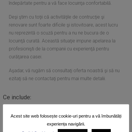
îndepărtate pentru a vă face locuinţa confortabilă.
Deşi ştim cu toţii că activităţile de contrucţie şi
renovare sunt foarte dificile şi istovitoare, acest lucru
nu reprezintă o scuză pentru a nu ne bucura de o
locuinţă curată. Această situaţie impune apelarea la
profesionişti de la companii cu experienţă pentru
curăţarea casei.
Aşadar, vă rugăm să consultaţi oferta noastră şi să nu
ezitaţi să ne contactaţi pentru mai multe detalii.
Ce include:
Curăţarea corpurilor de iluminat
Acest site web folosește cookie-uri pentru a vă îmbunătăți
Curăţarea plintelor, prizelor şi întrerupătoarelor
experiența navigării.