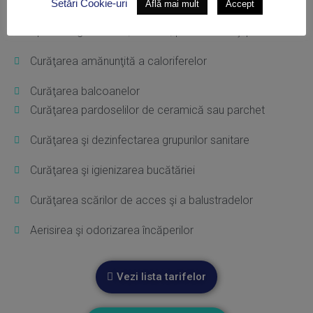
Curăţarea amănunţită a tocurilor şi a uşilor
Setări Cookie-uri
Află mai mult
Accept
Spălarea geamurilor, tocăriei, pervazurilor şi plaselor
Curăţarea amănunţită a caloriferelor
Curăţarea balcoanelor
Curăţarea pardoselilor de ceramică sau parchet
Curăţarea şi dezinfectarea grupurilor sanitare
Curăţarea şi igienizarea bucătăriei
Curăţarea scărilor de acces şi a balustradelor
Aerisirea şi odorizarea încăperilor
Vezi lista tarifelor