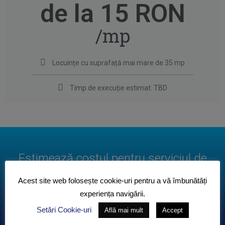
de la 15 RON
/mp
Locuințe cu suprafață mai mare de 35 mp
Timp de execuție estimat: TBD
Estimează costul pentru serviciul de
curațenie potrivit pentru necesitățile tale
Acest site web folosește cookie-uri pentru a vă îmbunătăți
experiența navigării.
estimare costuri
Setări Cookie-uri
Află mai mult
Accept